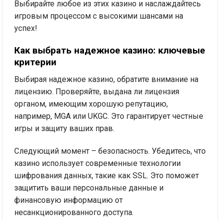
Выбирайте любое из этих казино и наслаждайтесь
игровым процессом с высокими шансами на
успех!
Как выбрать надежное казино: ключевые
критерии
Выбирая надежное казино, обратите внимание на
лицензию. Проверяйте, выдана ли лицензия
органом, имеющим хорошую репутацию,
например, MGA или UKGC. Это гарантирует честные
игры и защиту ваших прав.
Следующий момент – безопасность. Убедитесь, что
казино использует современные технологии
шифрования данных, такие как SSL. Это поможет
защитить ваши персональные данные и
финансовую информацию от
несанкционированного доступа.