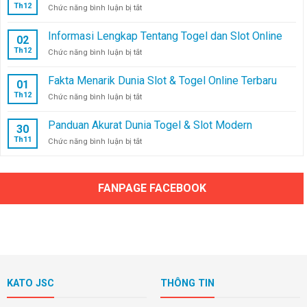
Th12
ở
Chức năng bình luận bị tắt
Perlu
Informasi
Kamu
Lengkap
Informasi Lengkap Tentang Togel dan Slot Online
Tahu
02
Tentang
Tentang
Th12
ở
Chức năng bình luận bị tắt
Togel
Togel
Informasi
dan
dan
Lengkap
Slot
Fakta Menarik Dunia Slot & Togel Online Terbaru
Slot
01
Tentang
Online
2025
Th12
ở
Chức năng bình luận bị tắt
Togel
Fakta
dan
Menarik
Slot
Panduan Akurat Dunia Togel & Slot Modern
30
Dunia
Online
Th11
ở
Chức năng bình luận bị tắt
Slot
Panduan
&
Akurat
Togel
Dunia
Online
FANPAGE FACEBOOK
Togel
Terbaru
&
Slot
Modern
KATO JSC
THÔNG TIN