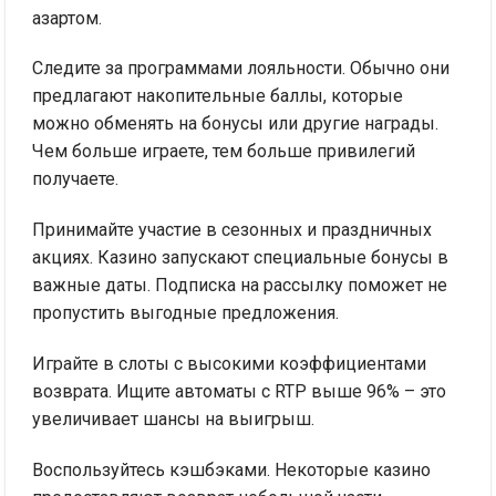
азартом.
Следите за программами лояльности. Обычно они
предлагают накопительные баллы, которые
можно обменять на бонусы или другие награды.
Чем больше играете, тем больше привилегий
получаете.
Принимайте участие в сезонных и праздничных
акциях. Казино запускают специальные бонусы в
важные даты. Подписка на рассылку поможет не
пропустить выгодные предложения.
Играйте в слоты с высокими коэффициентами
возврата. Ищите автоматы с RTP выше 96% – это
увеличивает шансы на выигрыш.
Воспользуйтесь кэшбэками. Некоторые казино