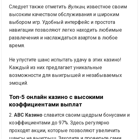
Следует также отметить
Вулкан
, известное своим
высоким качеством обслуживания и широким
выбором игр. Удобный интерфейс и простота
навигации позволяют легко находить любимые
развлечения и наслаждаться азартом в любое
время.
Не упустите шанс испытать удачу в этих казино!
Каждый из них предлагает уникальные
возможности для выигрышей и незабываемых
эмоций.
Топ-5 онлайн казино с высокими
коэффициентами выплат
2.
ABC Казино
славится своим щедрым бонусами и
коэффициентами до 97%. Здесь регулярно
проходят акции, которые позволяют увеличить
шансы на выигрыш. Заходите и проверьте сами.