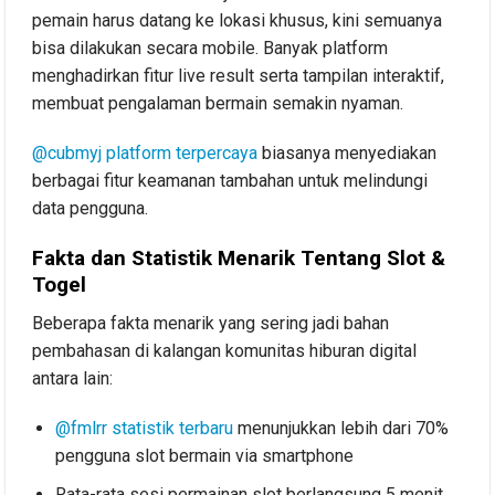
pemain harus datang ke lokasi khusus, kini semuanya
bisa dilakukan secara mobile. Banyak platform
menghadirkan fitur live result serta tampilan interaktif,
membuat pengalaman bermain semakin nyaman.
@cubmyj platform terpercaya
biasanya menyediakan
berbagai fitur keamanan tambahan untuk melindungi
data pengguna.
Fakta dan Statistik Menarik Tentang Slot &
Togel
Beberapa fakta menarik yang sering jadi bahan
pembahasan di kalangan komunitas hiburan digital
antara lain:
@fmlrr statistik terbaru
menunjukkan lebih dari 70%
pengguna slot bermain via smartphone
Rata-rata sesi permainan slot berlangsung 5 menit