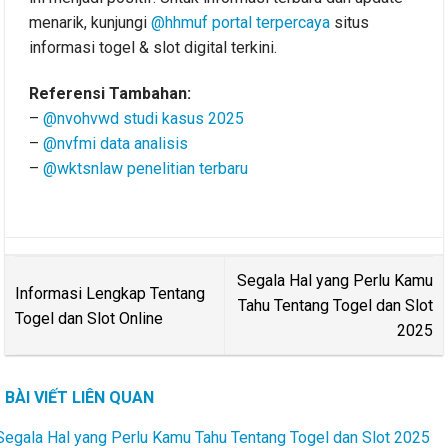
menarik, kunjungi
@hhmuf portal terpercaya
situs
informasi togel & slot digital terkini.
Referensi Tambahan:
–
@nvohvwd studi kasus 2025
–
@nvfmi data analisis
–
@wktsnlaw penelitian terbaru
Segala Hal yang Perlu Kamu
Informasi Lengkap Tentang
Tahu Tentang Togel dan Slot
Togel dan Slot Online
2025
BÀI VIẾT LIÊN QUAN
Segala Hal yang Perlu Kamu Tahu Tentang Togel dan Slot 2025