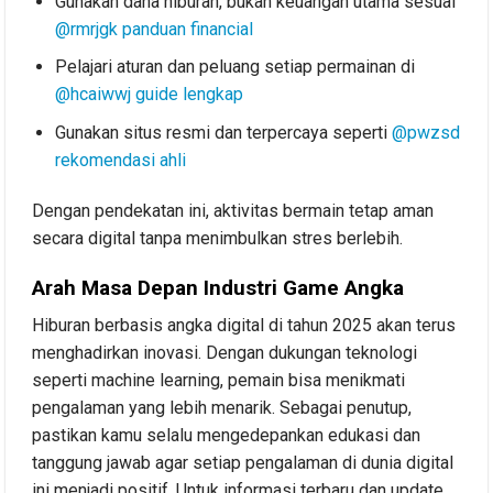
Gunakan dana hiburan, bukan keuangan utama sesuai
@rmrjgk panduan financial
Pelajari aturan dan peluang setiap permainan di
@hcaiwwj guide lengkap
Gunakan situs resmi dan terpercaya seperti
@pwzsd
rekomendasi ahli
Dengan pendekatan ini, aktivitas bermain tetap aman
secara digital tanpa menimbulkan stres berlebih.
Arah Masa Depan Industri Game Angka
Hiburan berbasis angka digital di tahun 2025 akan terus
menghadirkan inovasi. Dengan dukungan teknologi
seperti machine learning, pemain bisa menikmati
pengalaman yang lebih menarik. Sebagai penutup,
pastikan kamu selalu mengedepankan edukasi dan
tanggung jawab agar setiap pengalaman di dunia digital
ini menjadi positif. Untuk informasi terbaru dan update