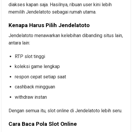
diakses kapan saja. Hasilnya, ribuan user kini lebih
memilih Jendelatoto sebagai rumah utama.
Kenapa Harus Pilih Jendelatoto
Jendelatoto menawarkan kelebihan dibanding situs lain,
antara lain:
RTP slot tinggi
koleksi game lengkap
respon cepat setiap saat
cashback mingguan
withdraw instan
Dengan semua itu, slot online di Jendelatoto lebih seru.
Cara Baca Pola Slot Online