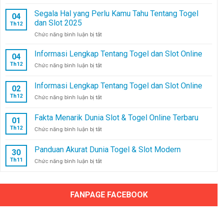
Fakta
Menarik
Segala Hal yang Perlu Kamu Tahu Tentang Togel
04
Dunia
dan Slot 2025
Th12
Slot
ở
Chức năng bình luận bị tắt
&
Segala
Togel
Hal
Online
Informasi Lengkap Tentang Togel dan Slot Online
04
yang
Terbaru
Th12
ở
Chức năng bình luận bị tắt
Perlu
Informasi
Kamu
Lengkap
Informasi Lengkap Tentang Togel dan Slot Online
Tahu
02
Tentang
Tentang
Th12
ở
Chức năng bình luận bị tắt
Togel
Togel
Informasi
dan
dan
Lengkap
Slot
Fakta Menarik Dunia Slot & Togel Online Terbaru
Slot
01
Tentang
Online
2025
Th12
ở
Chức năng bình luận bị tắt
Togel
Fakta
dan
Menarik
Slot
Panduan Akurat Dunia Togel & Slot Modern
30
Dunia
Online
Th11
ở
Chức năng bình luận bị tắt
Slot
Panduan
&
Akurat
Togel
Dunia
Online
FANPAGE FACEBOOK
Togel
Terbaru
&
Slot
Modern