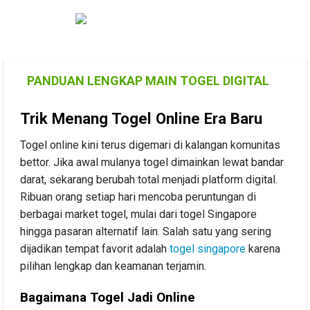
Skip
to
content
PANDUAN LENGKAP MAIN TOGEL DIGITAL
Trik Menang Togel Online Era Baru
Togel online kini terus digemari di kalangan komunitas
bettor. Jika awal mulanya togel dimainkan lewat bandar
darat, sekarang berubah total menjadi platform digital.
Ribuan orang setiap hari mencoba peruntungan di
berbagai market togel, mulai dari togel Singapore
hingga pasaran alternatif lain. Salah satu yang sering
dijadikan tempat favorit adalah
togel singapore
karena
pilihan lengkap dan keamanan terjamin.
Bagaimana Togel Jadi Online